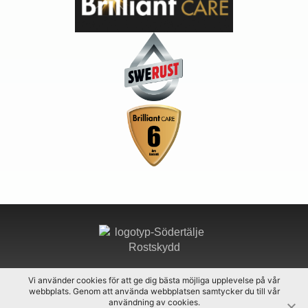
Södertälje Rostskydd, Klastorpsvägen 11, 152 42
Vi använder cookies för att ge dig bästa möjliga upplevelse på vår
Södertälje
webbplats. Genom att använda webbplatsen samtycker du till vår
användning av cookies.